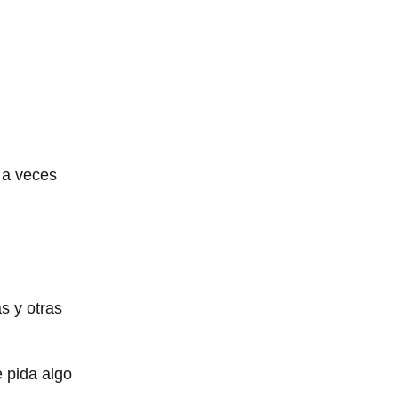
 a veces
s y otras
 pida algo