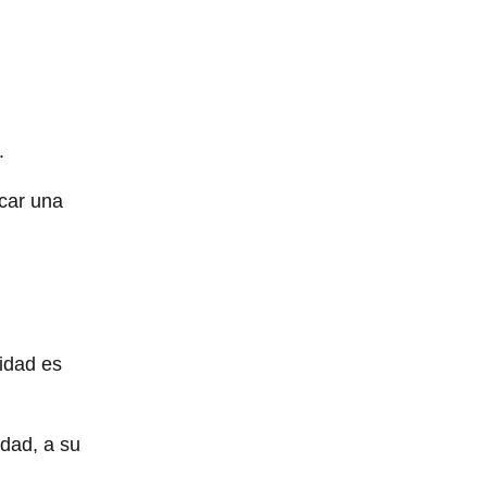
.
car una
idad es
idad, a su