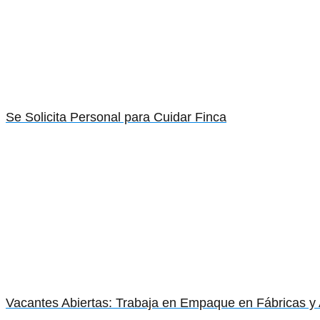
Se Solicita Personal para Cuidar Finca
Vacantes Abiertas: Trabaja en Empaque en Fábricas 